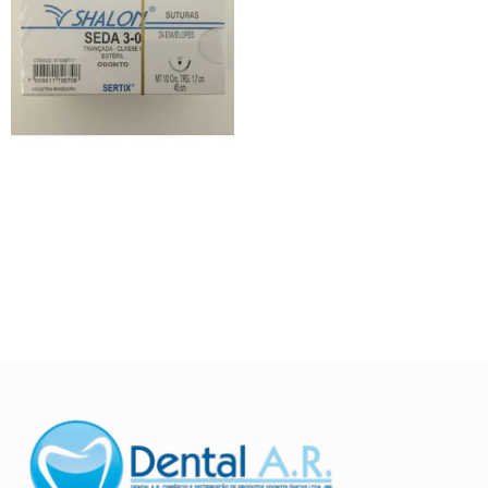
Fio de Sutura Shalon Seda
R$
65,00
Ver opções