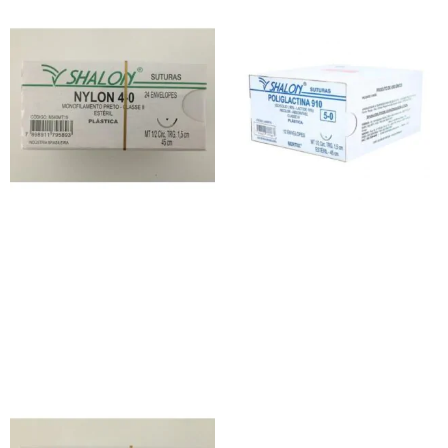
Fio de Sutura Shalon Nylon
Fio de Sutura Shalon
Poliglactina
R$
85,00
R$
170,00
Ver opções
Ver opções