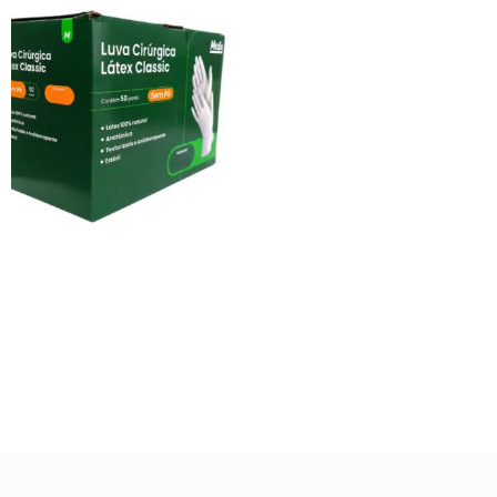
Luva Cirúrgica S/ Pó 1 Par –
Medix
R$
2,00
Ver opções