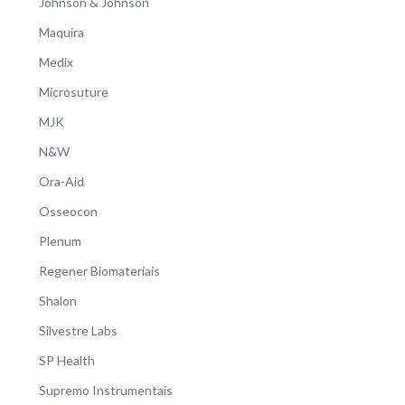
Johnson & Johnson
Maquira
Medix
Microsuture
MJK
N&W
Ora-Aid
Osseocon
Plenum
Regener Biomateriais
Shalon
Silvestre Labs
SP Health
Supremo Instrumentais